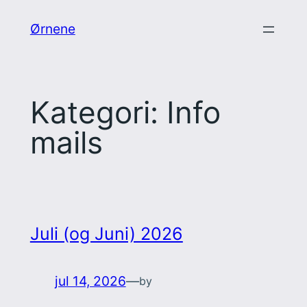
Spring
Ørnene
til
indhold
Kategori:
Info
mails
Juli (og Juni) 2026
jul 14, 2026
—
by