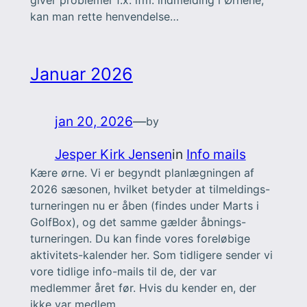
giver problemer f.x. ifm. indmelding i Ørnene,
kan man rette henvendelse…
Januar 2026
jan 20, 2026
—
by
Jesper Kirk Jensen
in
Info mails
Kære ørne. Vi er begyndt planlægningen af
2026 sæsonen, hvilket betyder at tilmeldings-
turneringen nu er åben (findes under Marts i
GolfBox), og det samme gælder åbnings-
turneringen. Du kan finde vores foreløbige
aktivitets-kalender her. Som tidligere sender vi
vore tidlige info-mails til de, der var
medlemmer året før. Hvis du kender en, der
ikke var medlem…