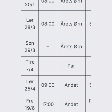
08:00
Årets Ørn
–
Ti
20/1
Lør
08:00
Årets Ørn
Stor
Åb
28/3
Søn
Før
–
Årets Ørn
–
29/3
da
Tirs
–
Par
–
Til
7/4
Lør
09:00
Andet
Stor
Fu
25/4
Fre
Par-
17:00
Andet
Par
19/6
3