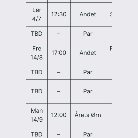
Lør
12:30
Andet
Stor
So
4/7
TBD
–
Par
–
Gru
Fre
Par-
17:00
Andet
Par
14/8
3
TBD
–
Par
–
1/8
Kva
TBD
–
Par
–
afs
Man
12:00
Årets Ørn
–
Til
14/9
TBD
–
Par
–
Sem