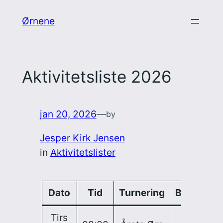
Spring
Ørnene
til
indhold
Aktivitetsliste 2026
jan 20, 2026
—
by
Jesper Kirk Jensen
in
Aktivitetslister
Dato
Tid
Turnering
Bane
Tirs