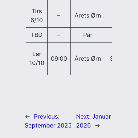
Tirs
Sid
–
Årets Ørn
–
6/10
da
TBD
–
Par
–
Fin
Lør
09:00
Årets Ørn
Stor
Afs
10/10
←
Previous:
Next:
Januar
September 2025
2026
→