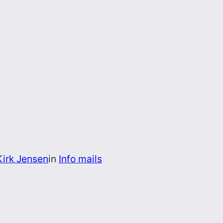
Kirk Jensen
in
Info mails