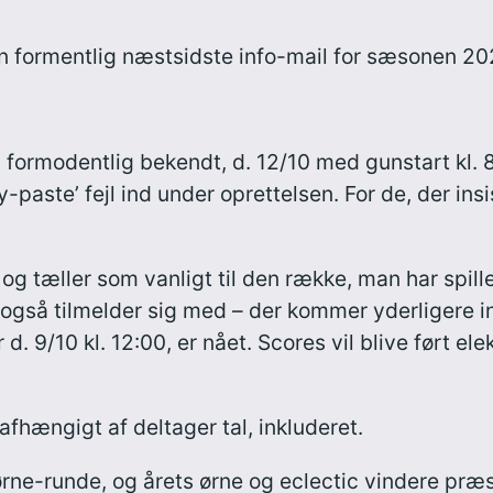
 formentlig næstsidste info-mail for sæsonen 20
formodentlig bekendt, d. 12/10 med gunstart kl. 8.
-paste’ fejl ind under oprettelsen. For de, der insis
og tæller som vanligt til den række, man har spillet
også tilmelder sig med – der kommer yderligere i
 d. 9/10 kl. 12:00, er nået. Scores vil blive ført el
afhængigt af deltager tal, inkluderet.
ørne-runde, og årets ørne og eclectic vindere pr