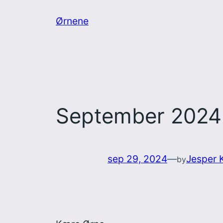
Spring
Ørnene
til
indhold
September 2024
sep 29, 2024
—
Jesper 
by